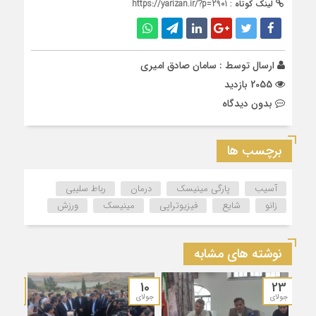
لینک کوتاه :
https://yarizan.ir/?p=2901
ارسال توسط :
سامان صادق امیری
2055 بازدید
بدون دیدگاه
برچسب ها
آسیب
پارگی مینیسک
درمان
رباط سلیبی
زانو
شایع
فیزیوتراپی
مینیسک‌
ورزش
نوشته های مشابه
12
10
23
جولای
جولای
آوریل