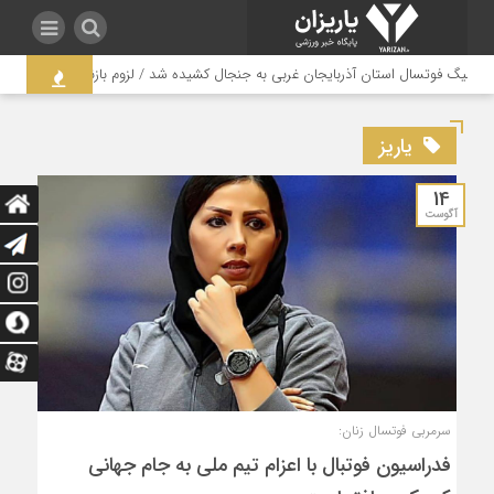
لیگ فوتسال استان آذربایجان غربی به جنجال کشیده شد / لزوم بازنگری در ساختار م
یاریز
14
آگوست
سرمربی فوتسال زنان:
فدراسیون فوتبال با اعزام تیم ملی به جام جهانی