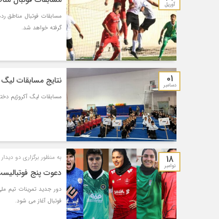
آوریل
گرفته خواهد شد.
01
نتایج مسابقات لیگ آ
دسامبر
مسابقات لیگ آکروژیم دختران
18
به منظور برگزاری دو دیدار 
نوامبر
دعوت پنج فوتبالیست 
دور جدید تمرینات تیم ملی 
فوتبال آغاز می شود.