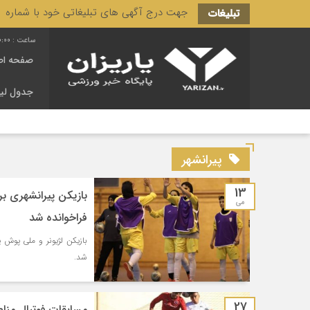
جهت درج آگهی های تبلیغاتی خود با شماره 3166 444 0910 تماس حاصل فرمایید.
تبلیغات
0:01
صفحه اص
جدول لی
پیرانشهر
13
بازیکن پیرانشهری بر
می
فراخوانده شد
بازیکن لژیونر و ملی پوش پ
شد.
27
مسابقات فوتبال مناطق رده های س