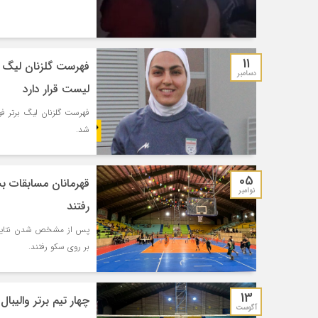
11
فهرست گلزنان لیگ برت
دسامبر
لیست قرار دارد
فهرست گلزنان لیگ برتر فو
شد.
05
نوامبر
رفتند
پس از مشخص شدن نتایج، 
بر روی سکو رفتند.
13
چهار تیم برتر والی
آگوست