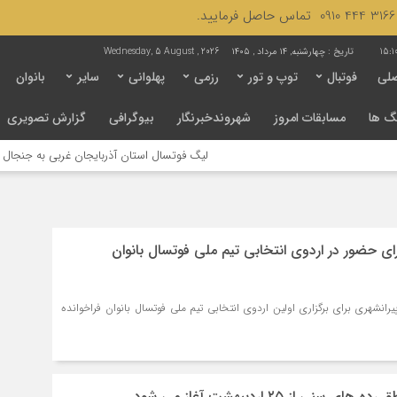
15:1
تاریخ :
چهارشنبه, ۱۴ مرداد , ۱۴۰۵
Wednesday, 5 August , 2026
لی
فوتبال
توپ و تور
رزمی
پهلوانی
سایر
بانوان
گ ها
مسابقات امروز
شهروندخبرنگار
بیوگرافی
گزارش تصویری
لیگ فوتسال استان آذربایجان غربی به جنجال کشیده شد / 
ای حضور در اردوی انتخابی تیم ملی فوتسال بانوان
یرانشهری برای برگزاری اولین اردوی انتخابی تیم ملی فوتسال بانوان فراخوانده
نی از ۲۵ اردیبهشت آغاز می شود