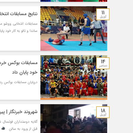
11
نتایج مسابقات انتخا
آوریل
مسابقات انتخابی ووشو م
ساندا و تالو به کار خود پایا
14
مسابقات بوکس خردسال
دسامبر
خود پایان داد
درپایان مسابقات بوکس رده 
18
شهروند خبرنگار | پ
آوریل
گلایه دوستداران فوتسال 
قبل از ورود به سالن
و