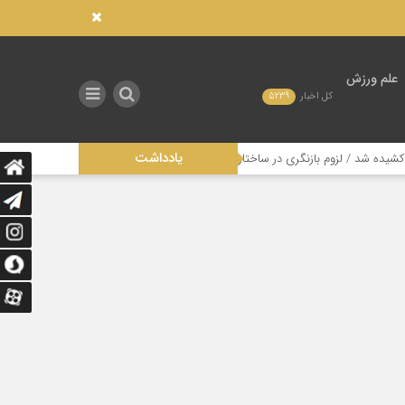
علم ورزش
کل اخبار
5239
یادداشت
لزوم بازنگری در ساختار مدیریتی این رشته
تاثیر عدالت در توزیع امکانات صن