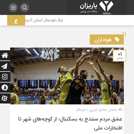
لیگ فوتسال استان آذربایجان غربی به جنجال
هواداران
01
نوامبر
✍️ سامان صادق امیری | خبرنگار
عشق مردم سنندج به بسکتبال؛ از کوچه‌های شهر تا
افتخارات ملی