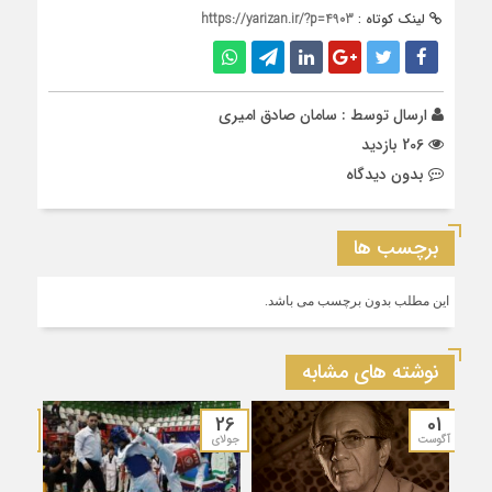
لینک کوتاه :
https://yarizan.ir/?p=4903
ارسال توسط :
سامان صادق امیری
206 بازدید
بدون دیدگاه
برچسب ها
این مطلب بدون برچسب می باشد.
نوشته های مشابه
19
26
01
آگوست
جولای
جولای