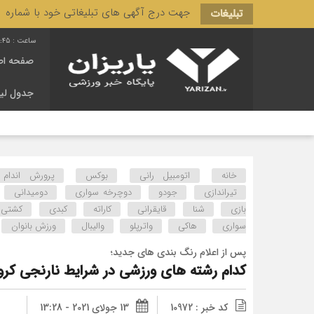
جهت درج آگهی های تبلیغاتی خود با شماره 3166 444 0910 تماس حاصل فرمایید.
تبلیغات
7:46
صفحه اص
جدول لی
خانه
اتومبیل رانی
بوکس
پرورش اندام
تیراندازی
جودو
دوچرخه سواری
دومیدانی
بازی
شنا
قایقرانی
کاراته
کبدی
کشتی
سواری
هاکی
واترپلو
والیبال
ورزش بانوان
پس از اعلام رنگ بندی های جدید؛
کدام رشته های ورزشی در شرایط نارنجی کرون
کد خبر : 10972
13 جولای 2021 - 13:28