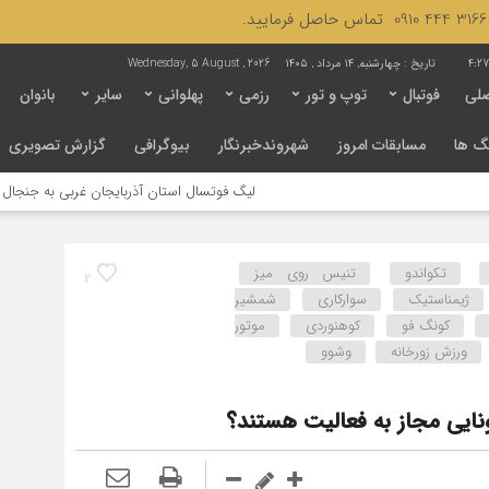
4:2
تاریخ :
چهارشنبه, ۱۴ مرداد , ۱۴۰۵
Wednesday, 5 August , 2026
لی
فوتبال
توپ و تور
رزمی
پهلوانی
سایر
بانوان
گ ها
مسابقات امروز
شهروندخبرنگار
بیوگرافی
گزارش تصویری
لیگ فوتسال استان آذربایجان غربی به جنجال کشیده شد / لزو
تکواندو
تنیس روی میز
2
ژیمناستیک
سوارکاری
شمشیر
کونگ فو
کوهنوردی
موتور
ورزش زورخانه
وشوو
ایی مجاز به فعالیت‌ هستند؟