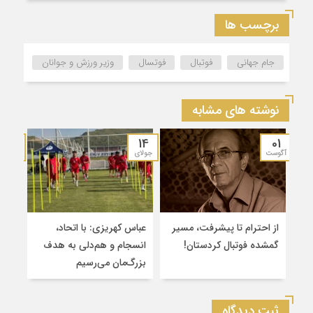
برچسب ها
جام جهانی
فوتبال
فوتسال
وزیر ورزش و جوانان
نوشته های مشابه
15
14
01
آگوست
جولای
ژوئن
از احترام تا پیشرفت، مسیر
عباس کهریزی: با اتحاد،
برگز
گمشده فوتبال کردستان!
انسجام و هم‌دلی به هدف
لیگ
بزرگ‌مان می‌رسیم
شهرس
ثبت دیدگاه