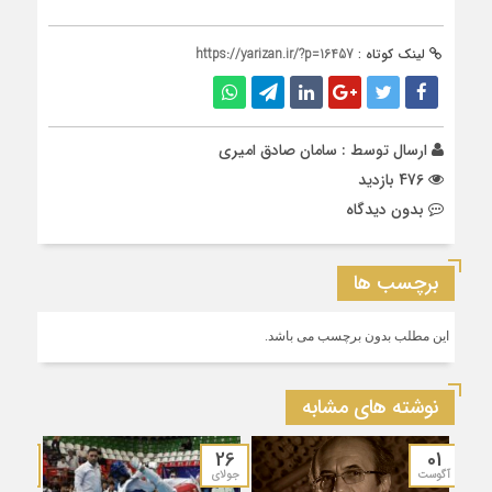
لینک کوتاه :
https://yarizan.ir/?p=16457
ارسال توسط :
سامان صادق امیری
476 بازدید
بدون دیدگاه
برچسب ها
این مطلب بدون برچسب می باشد.
نوشته های مشابه
19
26
01
آگوست
جولای
جولای