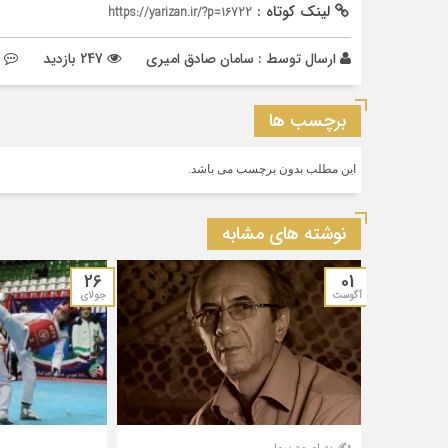
لینک کوتاه :
https://yarizan.ir/?p=16722
ارسال توسط :
سامان صادق امیری
247 بازدید
برچسب ها
این مطلب بدون برچسب می باشد.
نوشته های مشابه
26
01
آگوست
جولای
✍️ بهرام مهرپیما