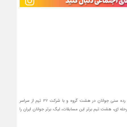
به گزارش یاریزان؛ مسابقات لیگ فوتسال دختران ایران در رده سنی جوانان در هشت گروه و با شرکت 32 تیم از سراسر
له ای، هشت تیم برتر این مسابقات، لیگ برتر جوانان ایران را