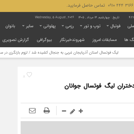
4:2
تاریخ :
چهارشنبه, ۱۴ مرداد , ۱۴۰۵
Wednesday, 5 August , 2026
لی
فوتبال
توپ و تور
رزمی
پهلوانی
سایر
بانوان
گ ها
مسابقات امروز
شهروندخبرنگار
بیوگرافی
گزارش تصویری
تسال استان آذربایجان غربی به جنجال کشیده شد / لزوم بازنگری در ساختار مدیریتی ای
8
ختران لیگ فوتسال جوانان