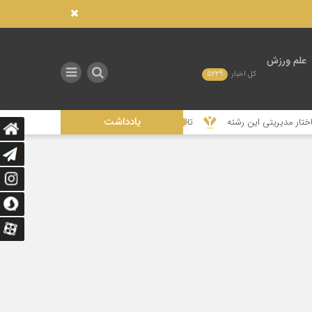
علم ورزش
کل اخبار
5239
یادداشت
ن رشته
تاثیر عدالت در توزیع امکانات صنعتی بر توسعه ورزش در استان‌های محر