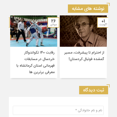
نوشته های مشابه
19
26
01
آگوست
جولای
جولای
از احترام تا پیشرفت، مسیر
رقابت ۱۴۰ تکواندوکار
قهرم
گمشده فوتبال کردستان!
خردسال در مسابقات
۲
قهرمانی استان کرمانشاه با
سین
معرفی برترین‌ ها
کشو
ثبت دیدگاه