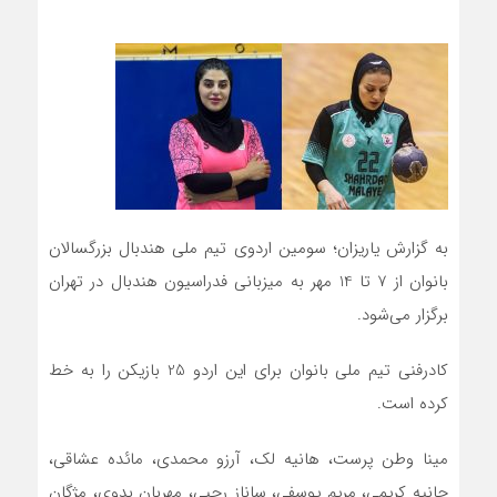
به گزارش یاریزان؛ سومین اردوی تیم ملی هندبال بزرگسالان
بانوان از 7 تا 14 مهر به میزبانی فدراسیون هندبال در تهران
برگزار می‌شود.
کادرفنی تیم ملی بانوان برای این اردو 25 بازیکن را به خط
کرده است.
مینا وطن پرست، هانیه لك، آرزو محمدی، مائده عشاقی،
حانیه كریمی، مریم یوسفی، ساناز رجبی، مهربان بدوی، مژگان