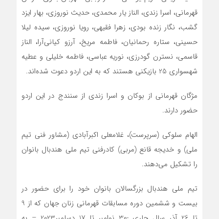
قهرمانی، اسرا زندی، الناز یار محمدی، حدیث نوروزی، بهار ایزد
گشب، نگار زنده بودی، زهرا فقیهی، رویا نوروزی، سیده لیلا
حسینی، ستاره رحمانیان، فاطمه مریخ، آرزو كیانی‌آرا، الناز
قاسمی، نسترن گودرزی، نوریه عباسی، فاطمه خلیلی و عطیه
شهسواری 25 بازیکنی هستند که به این اردو دعوت شده‌اند.
مژگان قهرمانی از بوکان و اسرا زندی از سنندج در این اردو
حضور دارند.
الهام سلوكی (سرپرست)، غلامعلی اكبرآبادی (مشاور فنی تیم
ملی) و خدیجه قانع (مربی) کادرفنی تیم ملی هندبال بانوان
را تشکیل می‌دهند.
تیم ملی هندبال بزرگسالان بانوان خود را برای حضور در
بیست و ششمین دوره مسابقات قهرمانی زنان جهان که از 9
تا 26 آذر سال جاری -30 نوامبر تا 17 دسامبر2023 – به