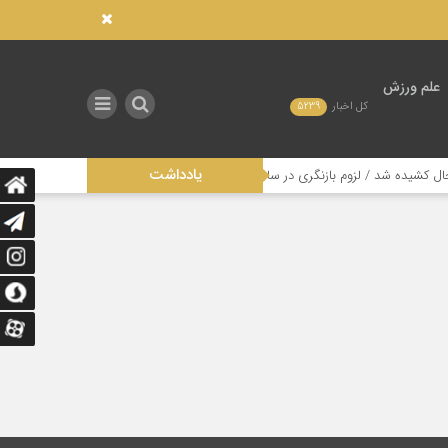
علم ورزش
کل اخبار
5239
یادداشت
شیده شد / لزوم بازنگری در ساختار مدیریتی این رشته
تاثیر عدالت در توزیع 