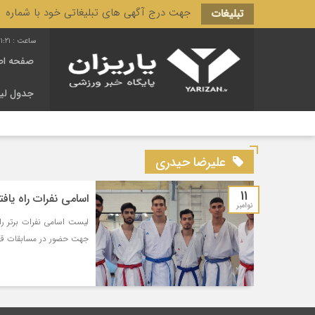
جهت درج آگهی های تبلیغاتی خود با شماره 3166 444 0910 تماس حاصل فرمایید.
تبلیغات
1:22
صفحه اص
جدول لی
علیرضا حیدری
11
اسامی نفرات راه یافته به اردو
نوامبر
جهت حضور در مسابقات ق