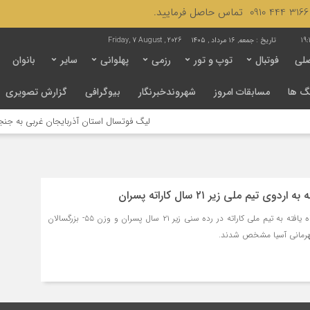
19:1
تاریخ :
جمعه, ۱۶ مرداد , ۱۴۰۵
Friday, 7 August , 2026
لی
فوتبال
توپ و تور
رزمی
پهلوانی
سایر
بانوان
گ ها
مسابقات امروز
شهروندخبرنگار
بیوگرافی
گزارش تصویری
لیگ فوتسال استان آذربایجان غربی به جنجال ک
ی تیم ملی زیر ۲۱ سال کاراته پسران
لیست اسامی نفرات برتر راه یافته به تیم ملی کاراته در رده سنی زير ۲۱ سال پسران و وزن ۵۵- بزرگسالان
هرمانی آسيا مشخص شدند.