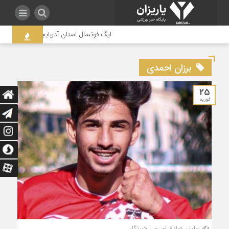
لیگ فوتسال استان آذربایجان غربی به جنجال
برزان احمدی
25
فوریه
✍️ سامان صادق امیری | خبرنگار