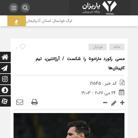
لیگ فوتسال استان آذربایجان غربی به جنجال کش
خانه
فوتبال
2
مسی رکورد مارادونا را شکست / آرژانتین، تیم
کاپیتان‌ها
کد خبر : 19545
24 می 2026 - 19:03