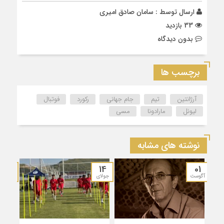
ارسال توسط :
سامان صادق امیری
33 بازدید
بدون دیدگاه
برچسب ها
آرژانتین
تیم
جام جهانی
رکورد
فوتبال
لیونل
مارادونا
مسی
نوشته های مشابه
15
14
01
آگوست
جولای
ژوئن