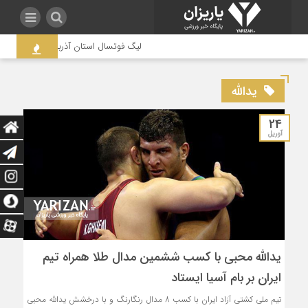
لیگ فوتسال استان آذربایجان غربی به جنج
یدالله
24
آوریل
یدالله محبی با کسب ششمین مدال طلا همراه تیم
ایران بر بام آسیا ایستاد
تیم ملی کشتی آزاد ایران با کسب 8 مدال رنگارنگ و با درخشش یدالله محبی