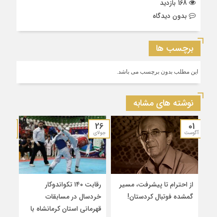
168 بازدید
بدون دیدگاه
برچسب ها
این مطلب بدون برچسب می باشد.
نوشته های مشابه
19
26
01
آگوست
جولای
جولای
از احترام تا پیشرفت، مسیر
رقابت ۱۴۰ تکواندوکار
قهرم
گمشده فوتبال کردستان!
خردسال در مسابقات
۲
قهرمانی استان کرمانشاه با
سین