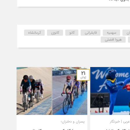
ان
سهمیه
قایقرانی
کانو
کانوی
کرمانشاه
هیوا افضلی
21
ژوئن
بی | خبرنگار
پسران و دختران؛