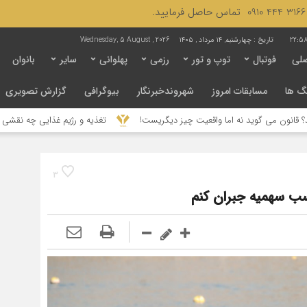
22:58
تاریخ :
چهارشنبه, ۱۴ مرداد , ۱۴۰۵
Wednesday, 5 August , 2026
لی
فوتبال
توپ و تور
رزمی
پهلوانی
سایر
بانوان
گ ها
مسابقات امروز
شهروندخبرنگار
بیوگرافی
گزارش تصویری
ه اما واقعیت چیز دیگریست!
تغذیه و رژیم غذایی چه نقشی در پیشگیری از ابتلا 
3
کسب سهمیه جبران کنم