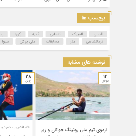
برچسب ها
افضلی
المپیک
انتخابی
ثانیه
رکورد
زم
کرمانشاهی
متر
مسابقات
ملی پوش
هیوا
نوشته های مشابه
28
12
جولای
ژوئن
✍️ افشین محمودی عر
اردوی تیم ملی روئینگ جوانان و زیر