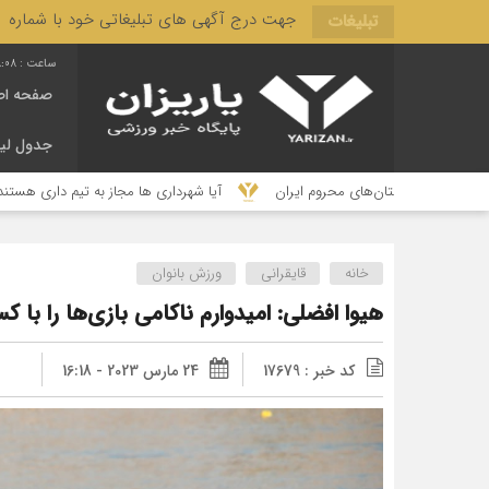
جهت درج آگهی های تبلیغاتی خود با شماره 3166 444 0910 تماس حاصل فرمایید.
تبلیغات
:09
صفحه اص
جدول لی
ن‌های محروم ایران
آیا شهرداری ها مجاز به تیم داری هستند؟ قانون می گوید ن
خانه
قایقرانی
ورزش بانوان
هیوا افضلی: امیدوارم ناکامی بازی‌ها را با 
کد خبر : 17679
24 مارس 2023 - 16:18