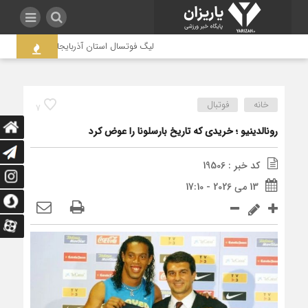
لیگ فوتسال استان آذربایجان غربی به جنجال ک
خانه
فوتبال
7
رونالدینیو ؛ خریدی که تاریخ بارسلونا را عوض کرد
کد خبر : 19506
13 می 2026 - 17:10