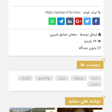
لینک کوتاه :
https://yarizan.ir/?p=19506
ارسال توسط :
سامان صادق امیری
26 بازدید
بدون دیدگاه
برچسب ها
بارسا
بارسلونا
برزیل
رونالدینیو
فوتبال
میلان
نوشته های مشابه