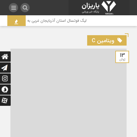
لیگ فوتسال استان آذربایجان غربی به جنجال کشیده شد /
ویتامین C
13
ژوئن