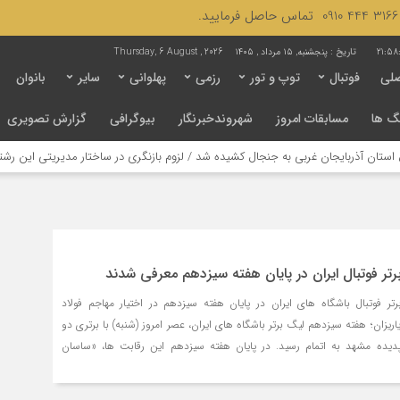
21:58
تاریخ :
پنجشنبه, ۱۵ مرداد , ۱۴۰۵
Thursday, 6 August , 2026
لی
فوتبال
توپ و تور
رزمی
پهلوانی
سایر
بانوان
گ ها
مسابقات امروز
شهروندخبرنگار
بیوگرافی
گزارش تصویری
ان آذربایجان غربی به جنجال کشیده شد / لزوم بازنگری در ساختار مدیریتی این رشته
رتر فوتبال ایران در پايان هفته سيزدهم معرفی شدند
ر فوتبال باشگاه های ايران در پايان هفته سيزدهم در اختيار مهاجم فولاد
یزان؛ هفته سيزدهم ليگ برتر باشگاه های ايران، عصر امروز (شنبه) با برتری دو
ديده مشهد به اتمام رسيد. در پايان هفته سيزدهم اين رقابت ها، «ساسان