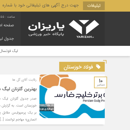
جهت درج آگهی های تبلیغاتی خود با شماره 3166 444 0910 تماس حاصل فرمایید.
تبلیغات
:55
صفحه اص
جدول لی
لیگ فوتسال است
فولاد خوزستان
10
رقابت آقای گل ها
دسامبر
بهترين گلزنان ليگ ب
صدر جدول گلزنان ليگ برت
خوزستان است. به گزارش یار
بر يک پرسپوليس مقابل پ
انصاری» مهاجم توانمند […]