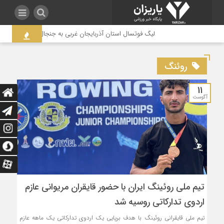
لیگ فوتسال استان آذربایجان غربی به جنجال کشیده شد / لزوم
روئنگ
11
آگوست
تیم ملی روئینگ ایران با حضور قایقران مریوانی عازم
اردوی تدارکاتی روسیه شد
تیم ملی قایقرانی روئینگ با هدف برپایی یک ار‌دوی تدارکاتی یک ماهه عازم