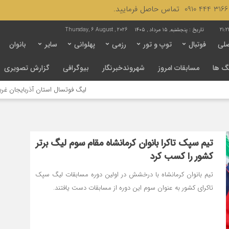
21:2
تاریخ :
پنجشنبه, ۱۵ مرداد , ۱۴۰۵
Thursday, 6 August , 2026
لی
فوتبال
توپ و تور
رزمی
پهلوانی
سایر
بانوان
گ ها
مسابقات امروز
شهروندخبرنگار
بیوگرافی
گزارش تصویری
لیگ فوتسال استان آذربایجان غربی به
تیم سپک تاکرا بانوان کرمانشاه مقام سوم لیگ برتر
کشور را کسب کرد
تیم بانوان کرمانشاه با درخشش در اولین دوره مسابقات لیگ سپک
تاکرای کشور به عنوان سوم این دوره از مسابقات دست یافتند.