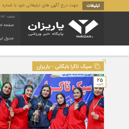
جهت درج آگهی های تبلیغاتی خود با شماره 3166 444 0910 تماس حاصل فرمایید.
تبلیغات
2:13
صفحه اص
جدول لی
سپک تاکرا بایگانی - یاریزان
25
ژانویه