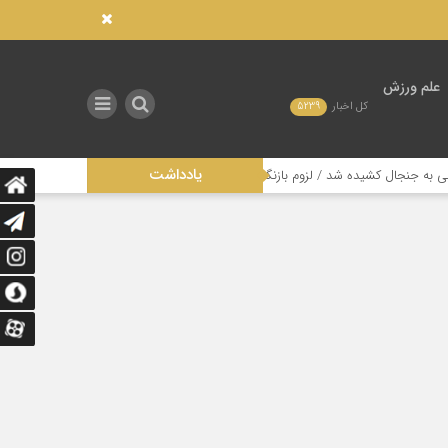
علم ورزش
کل اخبار
5239
یادداشت
 جنجال کشیده شد / لزوم بازنگری در ساختار مدیریتی این رشته
تاثیر عدالت در