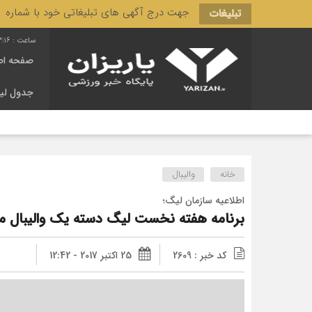
جهت درج آگهی های تبلیغاتی خود با شماره 3166 444 0910 تماس حاصل فرمایید.
تبلیغات
3:17
صفحه اص
جدول لی
خانه
والیبال
اطلاعیه سازمان لیگ؛
برنامه هفته نخست لیگ دسته یک والیبال مرد
کد خبر : 2609
25 اکتبر 2017 - 12:42