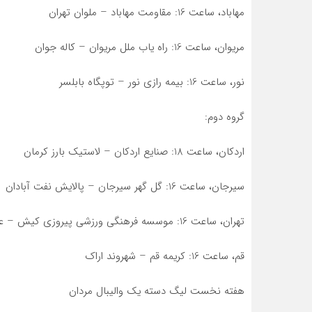
مهاباد، ساعت 16: مقاومت مهاباد – ملوان تهران
مریوان، ساعت 16: راه یاب ملل مریوان – کاله جوان
نور، ساعت 16: بیمه رازی نور – توپگاه بابلسر
گروه دوم:
اردکان، ساعت 18: صنایع اردکان – لاستیک بارز کرمان
سیرجان، ساعت 16: گل گهر سیرجان – پالایش نفت آبادان
تهران، ساعت 16: موسسه فرهنگی ورزشی پیروزی کیش – عقاب تهران
قم، ساعت 16: کریمه قم – شهروند اراک
هفته نخست لیگ دسته یک والیبال مردان