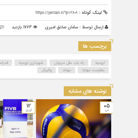
لینک کوتاه :
https://yarizan.ir/?p=2609
ارسال توسط :
سامان صادق امیری
1763 بازدید
برچسب ها
ارومیه
راه یاب ملل مریوان
شهرداری ارومیه
فدراس
مقاومت مهاباد
مهاباد
والیبال
نوشته های مشابه
12
05
می
آوریل