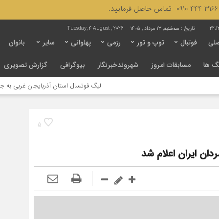
22:1
تاریخ :
سه‌شنبه, ۱۳ مرداد , ۱۴۰۵
Tuesday, 4 August , 2026
لی
فوتبال
توپ و تور
رزمی
پهلوانی
سایر
بانوان
گ ها
مسابقات امروز
شهروندخبرنگار
بیوگرافی
گزارش تصویری
لیگ فوتسال استان آذربایجان غربی به جنجال کشیده شد 
5
ان ایران اعلام شد