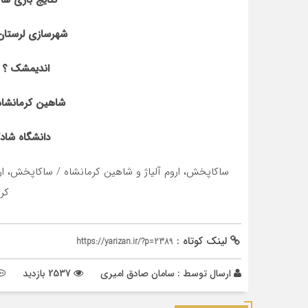
نتایج بازی ها
شهرسازی لرستا
اندیمشک ؟
شاهین کرمانشا
دانشگاه شاد
ساکاپخش، اروم آلیاژ و شاهین کرمانشاه / ساکاپخش، ارو
کر
لینک کوتاه :
https://yarizan.ir/?p=2389
ارسال توسط :
سامان صادق امیری
2537 بازدید