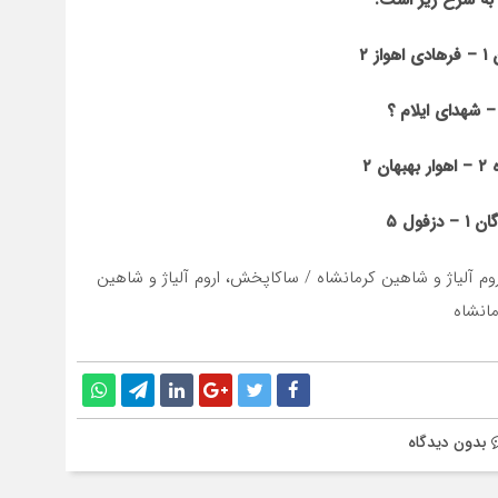
 به شرح زیر است
:
ن
۱
–
فرهادی اهواز
۲
–
شهدای ایلام ؟
ه
۲
–
اهوار بهبهان
۲
گان
۱
–
دزفول
۵
م آلیاژ و شاهین کرمانشاه / ساکاپخش، اروم آلیاژ و شاهین
مانشاه
بدون دیدگاه