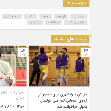
برچسب ها
اروم آلیاژ
ارومیه
ایلام
تکاب
ساکا پخش
قایقران تکاب
کرمانشاه
لیگ دو
نوشته های مشابه
02
13
می
نوامبر
پس از کسب عنوان قه
بازیکن پیرانشهری برای حضور در
آسیایی؛
اردوی انتخابی تیم ملی فوتسال
مهناز صادقی: ای
بانوان فراخوانده شد