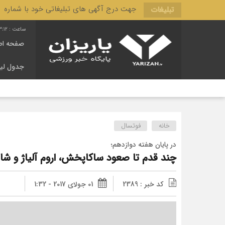
جهت درج آگهی های تبلیغاتی خود با شماره 3166 444 0910 تماس حاصل فرمایید.
تبلیغات
3:13
صفحه اص
جدول لی
خانه
فوتسال
در پایان هفته دوازدهم؛
چند قدم تا صعود ساکاپخش، اروم آلیاژ و شا
کد خبر : 2389
01 جولای 2017 - 1:32