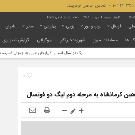
13:2
تاریخ :
جمعه, ۱۶ مرداد , ۱۴۰۵
Friday, 7 August , 2026
لی
فوتبال
توپ و تور
رزمی
پهلوانی
سایر
بانوان
گ ها
مسابقات امروز
شهروندخبرنگار
بیوگرافی
گزارش تصویری
لیگ فوتسال استان آذربایجان غربی به جنجال کشیده شد / لزوم بازنگری 
4
هین کرمانشاه به مرحله دوم لیگ دو فوتسال