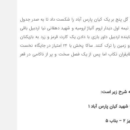
 گل پنج بر یک کیان پارس آباد را شکست داد تا به صدر جدول
۳ دقیقه به پایان بازی در نیمه اول دیدار اروم آلیاژ ارومیه و شهید دهقانی نیا اردبیل باقی
نده اردبیل داور بازی با دادن یک کارت قرمز و زرد به بازیکنان
روی نیمکت باعث شد تا دهقانی نیا قید ادامه بازی را زده و زمین را ترک کنند. ساکا پخش با 24 امتیاز در جایگاه نخست
، قایقران تکاب اما پس از یک فصل سخت و پر از ناکامی در قعر
به شرح زیر است
:
شهید کیان پارس آباد
۱
یز
۲
–
بناب
۵