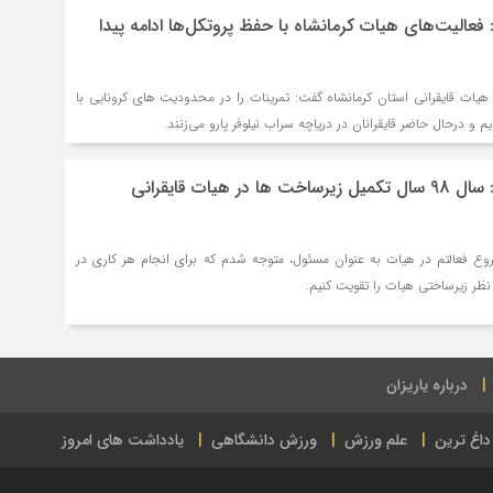
فعالیت‌های هیات کرمانشاه با حفظ پروتکل‌ها ادامه پیدا
یات قایقرانی استان کرمانشاه گفت: تمرینات را در محدودیت های کرونایی با
م و درحال حاضر قایقرانان در دریاچه سراب نیلوفر پارو می‌زنند.
ناجی پیمان ضیایی : سال 98 سال تکمیل زیرساخت ها در هیات قایقرانی
روع فعالتم در هیات به عنوان مسئول، متوجه شدم که برای انجام هر کاری در
ز نظر زیرساختی هیات را تقویت کنیم.
درباره یاریزان
داغ ترین
علم ورزش
ورزش دانشگاهی
یادداشت های امروز