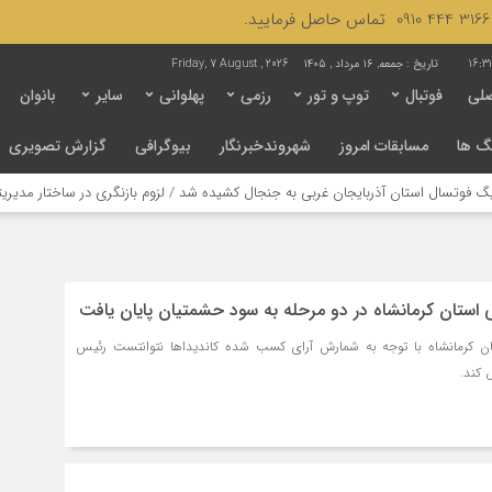
16:3
تاریخ :
جمعه, ۱۶ مرداد , ۱۴۰۵
Friday, 7 August , 2026
لی
فوتبال
توپ و تور
رزمی
پهلوانی
سایر
بانوان
گ ها
مسابقات امروز
شهروندخبرنگار
بیوگرافی
گزارش تصویری
وتسال استان آذربایجان غربی به جنجال کشیده شد / لزوم بازنگری در ساختار مدیریتی ا
 استان کرمانشاه در دو مرحله به سود حشمتیان پایان یافت
ان کرمانشاه با توجه به شمارش آرای کسب شده کاندیداها نتوانتست رئیس
کند.