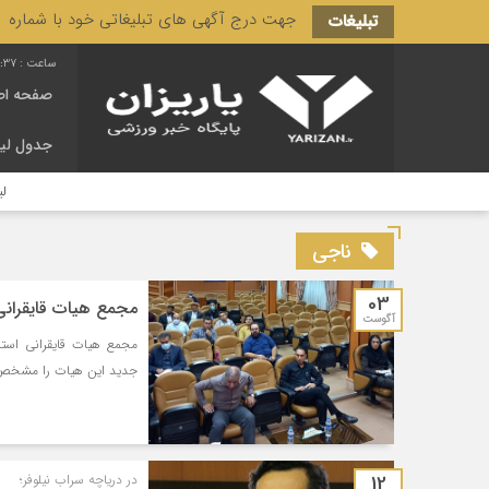
جهت درج آگهی های تبلیغاتی خود با شماره 3166 444 0910 تماس حاصل فرمایید.
تبلیغات
1:37
صفحه اص
جدول لی
لیگ ف
ناجی
03
مجمع هیات قایقرانی
آگوست
مجمع هیات قایقرانی است
جدید این هیات را مشخص 
12
در دریاچه سراب نیلوفر؛