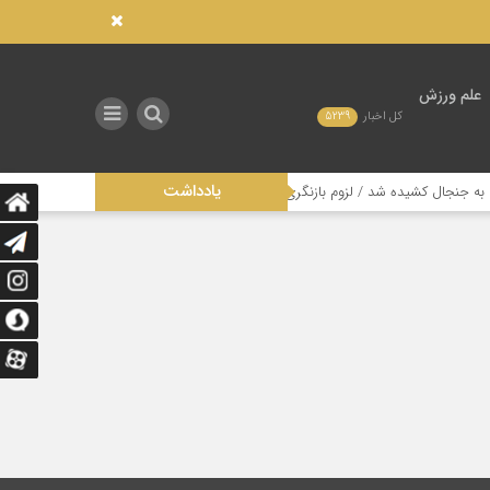
علم ورزش
کل اخبار
5239
یادداشت
نجال کشیده شد / لزوم بازنگری در ساختار مدیریتی این رشته
تاثیر عدالت در 