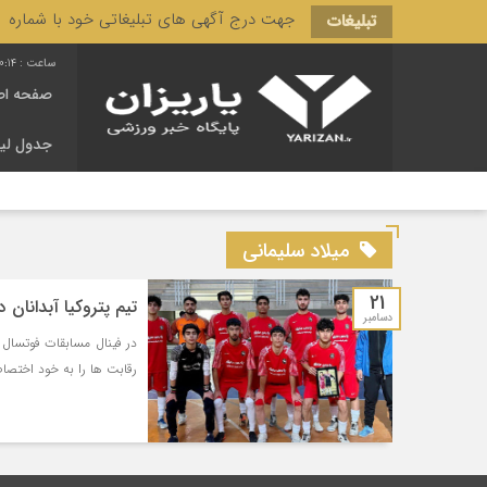
جهت درج آگهی های تبلیغاتی خود با شماره 3166 444 0910 تماس حاصل فرمایید.
تبلیغات
0:14
صفحه اص
جدول لی
میلاد سلیمانی
21
تیم پتروکیا آبدانان در مسابقات فو
دسامبر
رقابت ها را به خود اختصا