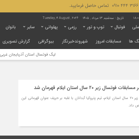
18:0
تاریخ :
سه‌شنبه, ۱۳ مرداد , ۱۴۰۵
Tuesday, 4 August , 2026
لی
فوتبال
توپ و تور
رزمی
پهلوانی
سایر
بانوان
گ ها
مسابقات امروز
شهروندخبرنگار
بیوگرافی
گزارش تصویری
لیگ فوتسال استان آذربایجان غربی به ج
تسال زیر ۲۰ سال استان ایلام قهرمان شد
در فینال مسابقات فوتسال زیر ۲۰ سال استان ایلام، تیم پتروکیا آبدانان با غلبه بر حریف عنوان قهرمانی این
ص داد.