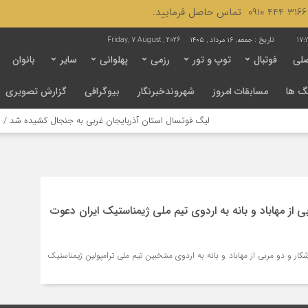
17:1
تاریخ :
جمعه, ۱۶ مرداد , ۱۴۰۵
Friday, 7 August , 2026
لی
فوتبال
توپ و تور
رزمی
پهلوانی
سایر
بانوان
گ ها
مسابقات امروز
شهروندخبرنگار
بیوگرافی
گزارش تصویری
لیگ فوتسال استان آذربایجان غربی به جنجال کشیده شد / لزوم ب
ی از مهاباد و بانه به اردوی تیم ملی ژیمناستیک ایران دعوت
ار و دو مربی از مهاباد و بانه به اردوی منتخبین تیم ملی ترامپولین ژیمناستیک