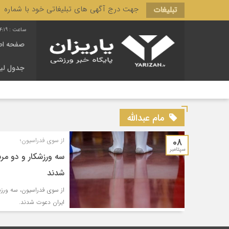
جهت درج آگهی های تبلیغاتی خود با شماره 3166 444 0910 تماس حاصل فرمایید.
تبلیغات
4:20
صفحه اص
جدول لی
مام عبدالله
08
از سوی فدراسیون؛
سپتامبر
سه ورزشکار و دو مرب
شدند
از سوی فدراسیون، سه ورزشک
ایران دعوت شدند.