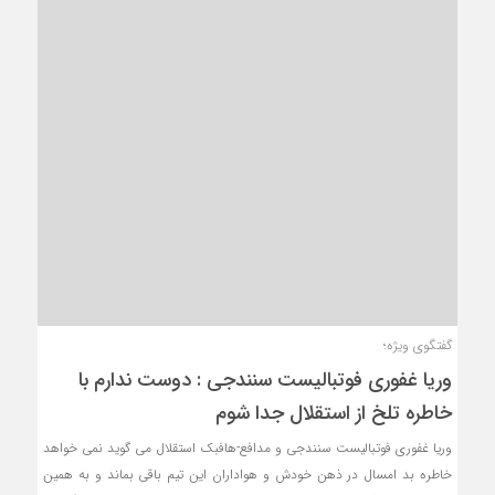
گفتگوی ویژه؛
وریا غفوری فوتبالیست سنندجی : دوست ندارم با
خاطره تلخ از استقلال جدا شوم
وریا غفوری فوتبالیست سنندجی و مدافع-هافبک استقلال می گوید نمی خواهد
خاطره بد امسال در ذهن خودش و هواداران این تیم باقی بماند و به همین