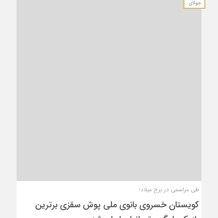
جولای
طی مراسمی در برج میلاد؛
کویستان خسروی بانوی ملی پوش سقزی برترین