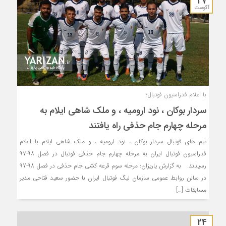
27
آگوست
با اعلام فدراسیون فوتبال؛
سردار بوکان ، نود ارومیه ، و ملک شاهی ایلام به
مرحله چهارم جام حذفی راه یافتند
تیم های فوتبال سردار بوکان ، نود ارومیه ، و ملک شاهی ایلام با اعلام
فدراسیون فوتبال ایران به مرحله چهارم جام حذفی فوتبال در فصل ۹۸-۹۷
رسیدند.‏ به گزارش یاریزان؛ مرحله سوم قرعه کشی ‏جام حذفی در فصل 98-97
در سالن روابط عمومی سازمان لیگ فوتبال ایران ‏با حضور سعید فتاحی مدیر
مسابقات […]
24