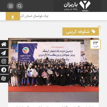
لیگ فوتسال استان آذربایجان غربی به جن
شکوفه کریمی
23
فوریه