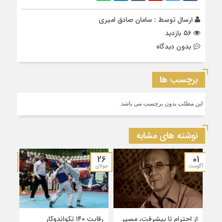
ارسال توسط :
سامان صادق امیری
56 بازدید
بدون دیدگاه
برچسب ها
این مطلب بدون برچسب می باشد.
نوشته های مشابه
19
26
01
آگوست
جولای
جولای
از احترام تا پیشرفت، مسیر
رقابت ۱۴۰ تکواندوکار
قهرم