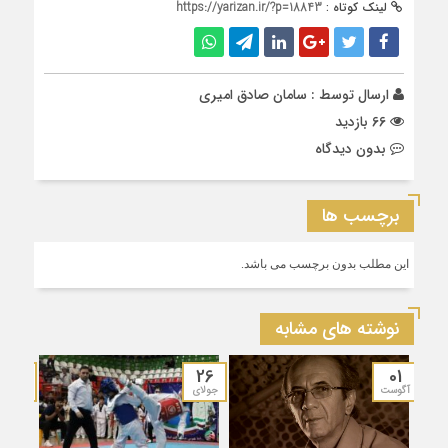
لینک کوتاه :
https://yarizan.ir/?p=18843
ارسال توسط :
سامان صادق امیری
66 بازدید
بدون دیدگاه
برچسب ها
این مطلب بدون برچسب می باشد.
نوشته های مشابه
19
26
01
آگوست
جولای
جولای