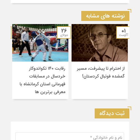
نوشته های مشابه
19
26
01
آگوست
جولای
جولای
از احترام تا پیشرفت، مسیر
رقابت ۱۴۰ تکواندوکار
قهرم
گمشده فوتبال کردستان!
خردسال در مسابقات
۲
قهرمانی استان کرمانشاه با
سین
معرفی برترین‌ ها
کشو
ثبت دیدگاه