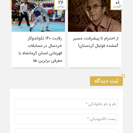
19
26
01
آگوست
جولای
جولای
از احترام تا پیشرفت، مسیر
رقابت ۱۴۰ تکواندوکار
قهرم
گمشده فوتبال کردستان!
خردسال در مسابقات
۲
قهرمانی استان کرمانشاه با
سین
معرفی برترین‌ ها
کشو
ثبت دیدگاه