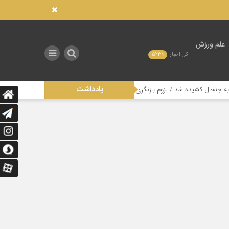
علم ورزش
کل اخبار
5239
یادداشت
ه شد / لزوم بازنگری در ساختار مدیریتی این رشته
تاثیر عدالت در توزیع امکا