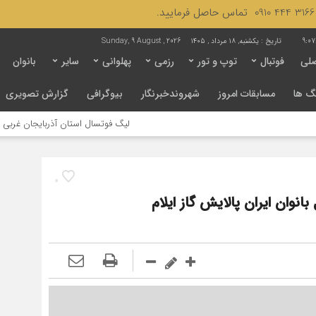
9:07
تاریخ :
یکشنبه, ۱۸ مرداد , ۱۴۰۵
Sunday, 9 August , 2026
لی
فوتبال
توپ و تور
رزمی
پهلوانی
سایر
بانوان
گ ها
مسابقات امروز
شهروندخبرنگار
بیوگرافی
گزارش تصویری
لیگ فوتسال استان آذربایجان غربی به جنجال کشید
0
نوان ایران پالایش گاز ایلام