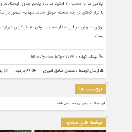
با قرار گرفتن در رده هشتم موفق شدند سهمیه حضور در لیگ 
روژین تمریان در این دیدار سه بار موفق به باز کردن دروازه 
رساند.
لینک کوتاه :
https://yarizan.ir/?p=17733
ارسال توسط :
سامان صادق امیری
69 بازدید
بد
برچسب ها
این مطلب بدون برچسب می باشد.
نوشته های مشابه