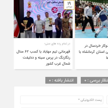
19
جولای
در تمام رده های سنی؛
 تکواندوکار خردسال در
قهرمانی تیم مهاباد با کسب ۶۲ مدال
 استان کرمانشاه با
رنگارنگ در پرس سینه و ددلیفت
ا
شمال غرب کشور
تظار بررسی : 0
انتشار یافته : 0