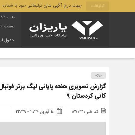
جهت درج آگهی های تبلیغاتی خود با شماره 3166 444 0910 تماس حاصل فرمایید.
تبلیغات
:53
صفحه اص
جدول لی
خانه
گزارش تصویری هفته پایانی لیگ برتر فوتبال با
کانی کردستان 9
کد خبر : 17733
10 آوریل 2024 - 22:39