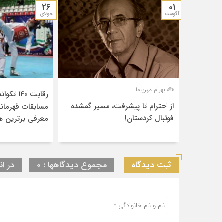
26
01
آگوست
جولای
✍️ بهرام مهرپیما
رقابت ۱۴۰
از احترام تا پیشرفت، مسیر گمشده
مسابقات قهرمانی
فوتبال کردستان!
معرفی برترین‌ ه
ثبت دیدگاه
مجموع دیدگاهها : 0
در ان