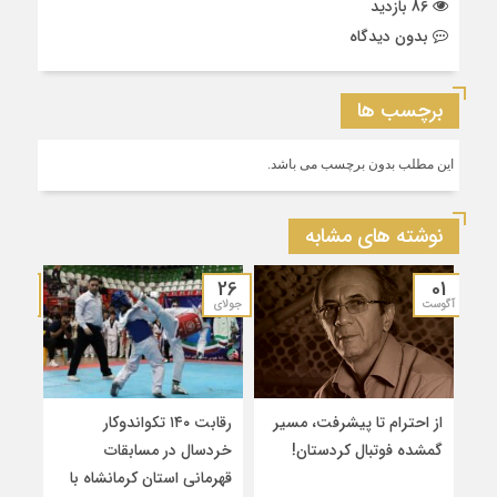
86 بازدید
بدون دیدگاه
برچسب ها
این مطلب بدون برچسب می باشد.
نوشته های مشابه
19
26
01
آگوست
جولای
جولای
از احترام تا پیشرفت، مسیر
رقابت ۱۴۰ تکواندوکار
قهرم
گمشده فوتبال کردستان!
خردسال در مسابقات
۲
قهرمانی استان کرمانشاه با
سین