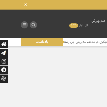
علم ورزش
کل اخبار
5239
یادداشت
مدیریتی این رشته
تاثیر عدالت در توزیع امکانات صنعتی بر توسعه ورزش در است