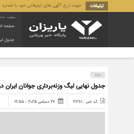
جهت درج آگهی های تبلیغاتی خود با شماره 3166 444 0910 تماس حاصل فرمایید.
تبلیغات
0:11
صفحه اص
جدول لی
خانه
جدول نهایی لیگ وزنه‌برداری جوانان ایران در سا
کد خبر : 19381
27 دسامبر 2025 - 19:55