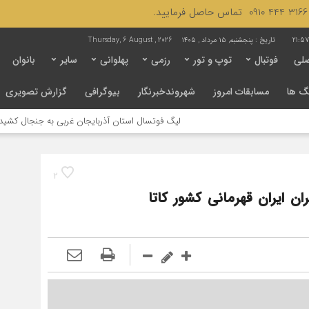
21:57
تاریخ :
پنجشنبه, ۱۵ مرداد , ۱۴۰۵
Thursday, 6 August , 2026
لی
فوتبال
توپ و تور
رزمی
پهلوانی
سایر
بانوان
گ ها
مسابقات امروز
شهروندخبرنگار
بیوگرافی
گزارش تصویری
لیگ فوتسال استان آذربایجان غربی به جنجال کشیده شد / لزوم بازن
2
ان ایران قهرمانی کشور کاتا