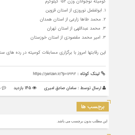
کومیته نوجوانان وزن ۵۲- کیلوگرم
۱. ابولفضل نوروزی از استان قزوین
۲. محمد طاها زارعی از استان همدان
۳. محمد عبداللهی از استان تهران
۳. امیر محمد مقصودی از استان خوزستان
این رقابتها امروز با برگزاری مسابقات کومیته در رده های سنی جوانان و ۲۱سال
لینک کوتاه :
https://yarizan.ir/?p=16792
ارسال توسط :
سامان صادق امیری
145 بازدید
ب
برچسب ها
این مطلب بدون برچسب می باشد.