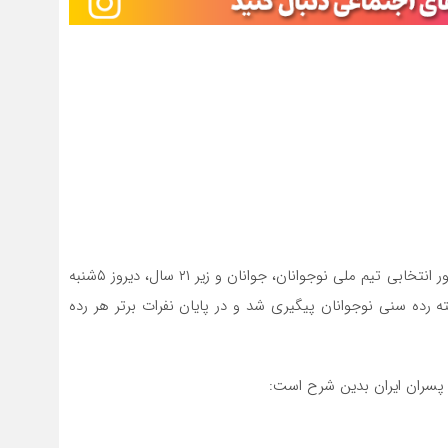
به گزارش یاریزان؛ سومین روز از رقابتهای کاراته قهرمانی کشور انتخابی تیم ملی نوجوانان، جوانان و زیر ۲۱ سال، دیروز ۵شنبه
میته رده سنی نوجوانان پیگیری شد و در پایان نفرات برتر هر رده
ه پسران ایران بدین شرح است: