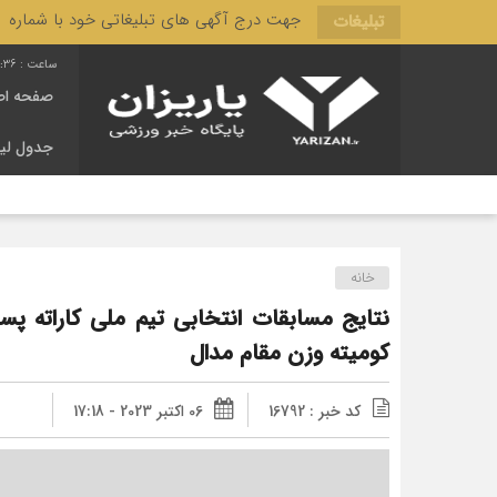
جهت درج آگهی های تبلیغاتی خود با شماره 3166 444 0910 تماس حاصل فرمایید.
تبلیغات
:37
صفحه اص
جدول لی
خانه
نتایج مسابقات انتخابی تیم ملی کاراته پسر
کومیته وزن مقام مدال
کد خبر : 16792
06 اکتبر 2023 - 17:18