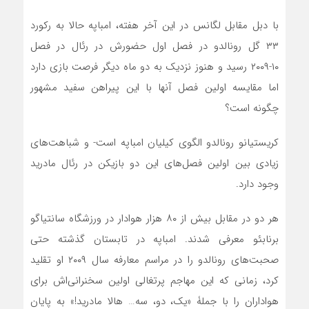
با دبل مقابل لگانس در این آخر هفته، امباپه حالا به رکورد
۳۳ گل رونالدو در فصل اول حضورش در رئال در فصل
۱۰-۲۰۰۹ رسید و هنوز نزدیک به دو ماه دیگر فرصت بازی دارد
اما مقایسه‌ اولین فصل آنها با این پیراهن سفید مشهور
چگونه است؟
کریستیانو رونالدو الگوی کیلیان امباپه است- و شباهت‌های
زیادی بین اولین فصل‌های این دو بازیکن در رئال مادرید
وجود دارد.
هر دو در مقابل بیش از ۸۰ هزار هوادار در ورزشگاه سانتیاگو
برنابئو معرفی شدند. امباپه در تابستان گذشته حتی
صحبت‌های رونالدو را در مراسم معارفه سال ۲۰۰۹ او تقلید
کرد، زمانی که این مهاجم پرتغالی اولین سخنرانی‌اش برای
هواداران را با جملۀ «یک، دو، سه… هالا مادرید!» به پایان