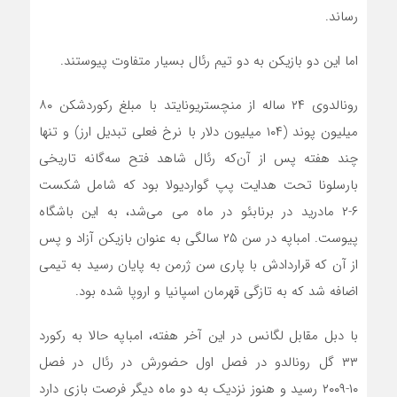
رساند.
اما این دو بازیکن به دو تیم رئال بسیار متفاوت پیوستند.
رونالدوی ۲۴ ساله از منچستریونایتد با مبلغ رکوردشکن ۸۰
میلیون پوند (۱۰۴ میلیون دلار با نرخ فعلی تبدیل ارز) و تنها
چند هفته پس از آن‌که رئال شاهد فتح سه‌گانه تاریخی
بارسلونا تحت هدایت پپ گواردیولا بود که شامل شکست
۶-۲ مادرید در برنابئو در ماه می می‌شد، به این باشگاه
پیوست. امباپه در سن ۲۵ سالگی به ‌عنوان بازیکن آزاد و پس
از آن که قراردادش با پاری سن ژرمن به پایان رسید به تیمی
اضافه شد که به‌ تازگی قهرمان اسپانیا و اروپا شده بود.
با دبل مقابل لگانس در این آخر هفته، امباپه حالا به رکورد
۳۳ گل رونالدو در فصل اول حضورش در رئال در فصل
۱۰-۲۰۰۹ رسید و هنوز نزدیک به دو ماه دیگر فرصت بازی دارد