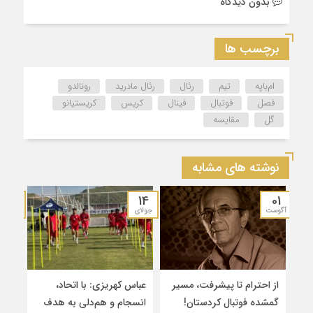
بدون دیدگاه
برچسب ها
ام‌باپه
تیم
رئال
رئال مادرید
رونالدو
فصل
فوتبال
فینال
کریس
کریستیانو
گل
مقایسه
نوشته های مشابه
15
14
01
آگوست
جولای
ژوئن
از احترام تا پیشرفت، مسیر
عباس کهریزی: با اتحاد،
برگز
گمشده فوتبال کردستان!
انسجام و هم‌دلی به هدف
لیگ