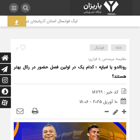
لیگ فوتسال استان آذربایجان غربی به جنجال کشیده شد 
خانه
فوتبال
4
مقایسه مرسدس با فراری؛
رونالدو یا امباپه ؛ کدام یک در اولین فصل حضور در رئال بهتر
هستند؟
کد خبر : 18799
10 آوریل 2025 - 18:06