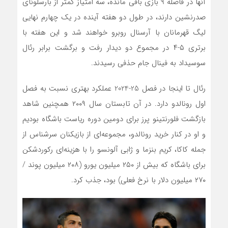
آ‌نها در فاصله ۹ بازی باقی ‌مانده، سه امتیاز کمتر از بارسلونای
صدرنشین دارند، در طول دو هفته آینده در یک ‌چهارم نهایی
لیگ قهرمانان با آرسنال روبرو خواهند شد و این هفته با
برتری ۵-۴ در مجموع دو دیدار رفت و برگشت برابر رئال
سوسیداد به فینال جام حذفی رسیدند.
رئال تا اینجا در فصل 25-2024 عملکرد بهتری نسبت به فصل
اول رونالدو دارد. در آن تابستان سال ۲۰۰۹ همچنین شاهد
بازگشت فلورنتینو پرز برای دومین دوره‌ ریاست باشگاه بودیم
و او در کنار خرید رونالدو، مجموعه‌ای از بازیکنان سرشناس از
جمله کاکا، کریم بنزما و ژابی آلونسو را با هزینه‌ای رکوردشکن
برای باشگاه که بیش از ۲۵۰ میلیون یورو (۲۰۸ میلیون پوند /
۲۷۰ میلیون دلار با نرخ فعلی) بود، جذب کرد.