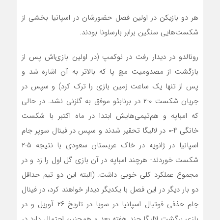
هر دو بازیکن در اولین فصل حضورشان در اسپانیا بخشی از
شکست‌هایی سنگین برابر بارسلونا بودند.
رونالدو در دیدار رفت در نوکمپ (در اولین بازی‌اش پس از
بازگشت از مصدومیت مچ پا که بالاتر به آن اشاره شد و
پس از تنها یک ساعت زمین بازی را ترک کرد) و سپس در
جریان شکست ۰-۲ در برنابئو موفق به گلزنی نشد. در حالی
که امباپه و هم‌تیمی‌هایش ابتدا در ماه اکتبر با شکست
خانگی ۴-۰ در لالیگا تحقیر شدند و سپس در فینال سوپر جام
اسپانیا در ژانویه در خاک عربستان سعودی با نتیجه ۵-۲
شکست خوردند- هرچند امباپه در آن بازی گل اول را زد و در
مجموع عملکرد کلی خوبی داشت. (البته این دو تیم حداقل
دو بار دیگر در این فصل با یکدیگر دیدار خواهند کرد، در فینال
جام حذفی فوتبال اسپانیا در سویا در تاریخ ۲۶ آوریل و در
بازی برگشت لالیگا چند هفته بعد و همچنین احتمال دارد در