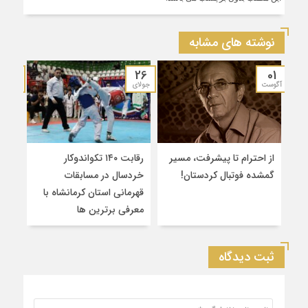
نوشته های مشابه
19
26
01
آگوست
جولای
جولای
از احترام تا پیشرفت، مسیر
رقابت ۱۴۰ تکواندوکار
قهرم
گمشده فوتبال کردستان!
خردسال در مسابقات
۲
قهرمانی استان کرمانشاه با
سین
معرفی برترین‌ ها
کشو
ثبت دیدگاه