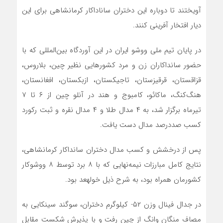
آویختند تا دوباره این دختران ساناداکار کرمانشاهی برای این
دیار افتخار آفرینی کنند.
در پایان تیم ملی ووشو ایران در این آوردگاه بین‌المللی که با
حضور سانداکاران زن و مرد کشورهایی نظیر چین، بلاروس،
قزاقستان، قرقیزستان، تاجیکستان، ازبکستان، افغانستان،
هنگ‌کنگ، ماکائو، کامبوج و هند در آنلو چین از ۶ تا ۷
تیرماه برگزار شد، به ۴ مدال طلا و ۴ مدال نقره و ثبت رکورد
کسب صددرصد مدال دست یافت.
پس از درخشش و کسب مدال دختران سانداکار کرمانشاهی،
نتایج کامل مبارزات نیمه‌نهایی که با ۸ برد توسط ۸ ووشوکار
کشورمان همراه بود، به شرح ذیل خولهعد بود.
در جدال فینال وزن ۵۲- کیلوگرم دختران، سوگند سینکایی به
مصاف منگان وانگ از چین رفت و با پذیرش شکست مقابل