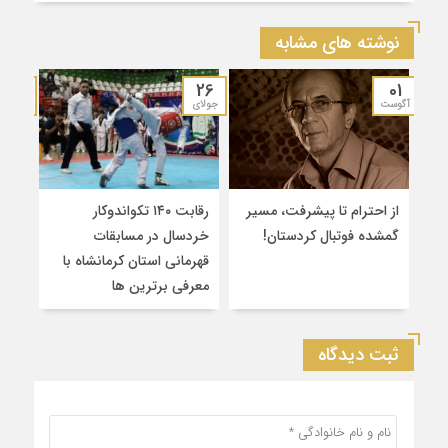
نوشته های مشابه
19
26
01
آگوست
جولای
جولای
از احترام تا پیشرفت، مسیر
رقابت ۱۴۰ تکواندوکار
قهرم
گمشده فوتبال کردستان!
خردسال در مسابقات
۲
قهرمانی استان کرمانشاه با
سین
معرفی برترین‌ ها
کشو
ثبت دیدگاه