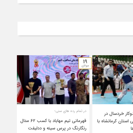
19
جولای
در تمام رده های سنی؛
 تکواندوکار خردسال در
قهرمانی تیم مهاباد با کسب ۶۲ مدال
 استان کرمانشاه با
رنگارنگ در پرس سینه و ددلیفت
ا