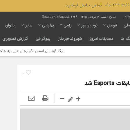
3:4
تاریخ :
شنبه, ۱۷ مرداد , ۱۴۰۵
Saturday, 8 August , 2026
لی
فوتبال
توپ و تور
رزمی
پهلوانی
سایر
بانوان
گ ها
مسابقات امروز
شهروندخبرنگار
بیوگرافی
گزارش تصویری
لیگ فوتسال استان آذربایجان غربی به جنجال کشیده شد / ل
2
Espo شد