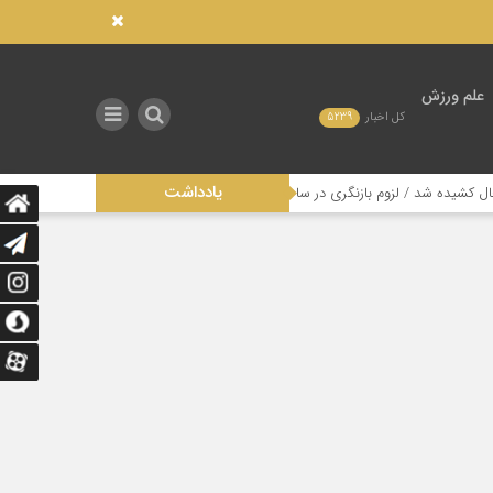
علم ورزش
کل اخبار
5239
یادداشت
زوم بازنگری در ساختار مدیریتی این رشته
تاثیر عدالت در توزیع امکانات صنع