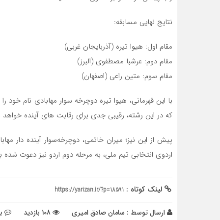
نتایج نهایی مسابقه:
مقام اول: هیوا تیره (آذربایجان غربی)
مقام دوم: عرشبا مصطفوی (البرز)
مقام سوم: متین راعی (اصفهان)
که در این رشته، رقیبی جدی برای رقابت های آینده خواهد ب
پیش از این نیز؛ میران خاتمی، دوچرخەسوار آینده دار مها
اردوی انتخابی تیم ملی، به مرحلە دوم اردو نیز دعوت شده بو
لینک کوتاه :
https://yarizan.ir/?p=18591
ارسال توسط :
سامان صادق امیری
108 بازدید
ب