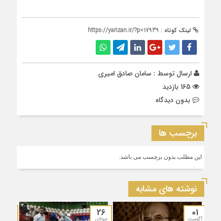
لینک کوتاه :
https://yarizan.ir/?p=17939
ارسال توسط :
سامان صادق امیری
165 بازدید
بدون دیدگاه
برچسب ها
این مطلب بدون برچسب می باشد.
نوشته های مشابه
19
26
01
آگوست
جولای
جولای