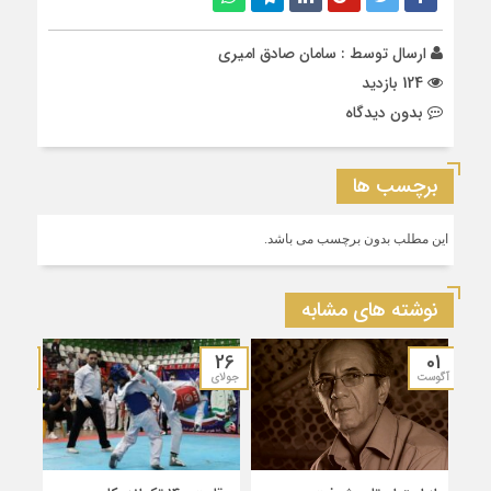
ارسال توسط :
سامان صادق امیری
124 بازدید
بدون دیدگاه
برچسب ها
این مطلب بدون برچسب می باشد.
نوشته های مشابه
19
26
01
آگوست
جولای
جولای