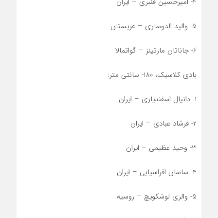
4- امیرحسین قنبری – ایران
5- والید الدوساری – عربستان
6- جاناتان مارتینز – گواتمالا
بادی کلاسیک، 180- سانتی متر:
1- دانیال اسفندیاری – ایران
2- فرشاد عبادی – ایران
3- وحید عظیمی – ایران
4- ساسان افراسیابی – ایران
5- والری لوشکویچ – روسیه