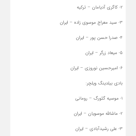
2- کاگری آدیامان – ترکیه
3- سید معراج موسوی زاده – ایران
4- صدرا حسن پور – ایران
5- میعاد زرگر – ایران
6- امیرحسین نوروزی – ایران
بادی بیلدینگ ویلچر:
1- موسیه گئورگ – رومانی
2- ماشالله موسویان – ایران
3- علی رشیدآبادی – ایران