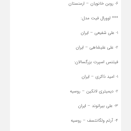
6- روبن خانویان – ارمنستان
*** اوورال فیت مدل:
1- علی شفیعی – ایران
2- علی علیشاهی – ایران
فیتنس اسپرت بزرگسالان:
1- امید ذاکری – ایران
2- دیمیتری لانکین – روسیه
3- علی بیرانوند – ایران
4- آرتم ولگانتسف – روسیه