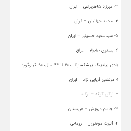
3- مهرزاد شاهچراغی – ایران
4- محمد جهانیان – ایران
5- سیدسعید حسینی – ایران
6- بستون خایرالا – عراق
بادی بیلدینگ پیشکسوتان، 40 تا 44 سال، 90- کیلوگرم:
1- مرتضی آریایی نژاد – ایران
2- اوگور گوکه – ترکیه
3- جاسم درویش – عربستان
4- آلبرت موفتورل – رومانی