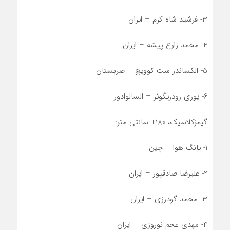
3- فرشید شاه کرم – ایران
4- محمد زارع پیشه – ایران
5- الکساندر ست کوویچ – صربستان
6- یوری رودریگوئز – السالوادور
گیمزکلاسیک، 180+ سانتی متر:
1- یانگ هوا – چین
2- علیرضا صادقپور – ایران
3- محمد گودرزی – ایران
4- مهدی عجم نوروزی – ایران