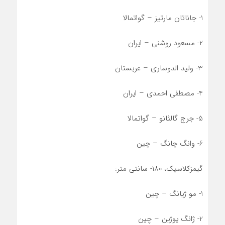
1- جاناتان مارتیز – گواتمالا
2- مسعود روشنی – ایران
3- ولید الدوساری – عربستان
4- مصطفی احمدی – ایران
5- جرج گالئانو – گواتمالا
6- وانگ چانگ – چین
گیمزکلاسیک، 180- سانتی متر:
1- مو ژیانگ – چین
2- ژانگ یوژین – چین