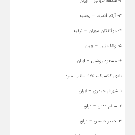
2- عبدالله قربانی – ایران
3- آرتم آندرف – روسیه
4- دوگانکان مویان – ترکیه
5- وانگ ژین – چین
6- مسعود روشنی – ایران
بادی کلاسیک، 175- سانتی متر:
1- شهریار حیدری – ایران
2- سیام عدیل – عراق
3- حیدر حسین – عراق