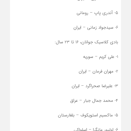
5- آندری پاپ – رومانی
6- سیدجواد زمانی – ایران
بادی کلاسیک جوانان، 16 تا 23 سال:
1- علی کریم – سوریه
2- مهران فرمان – ایران
3- علیرضا صحراگرد – ایران
4- محمد جمال جبار – عراق
5- ماکسیم استویکوف – بلغارستان
6- اولیور مانگرا – اسلواکی