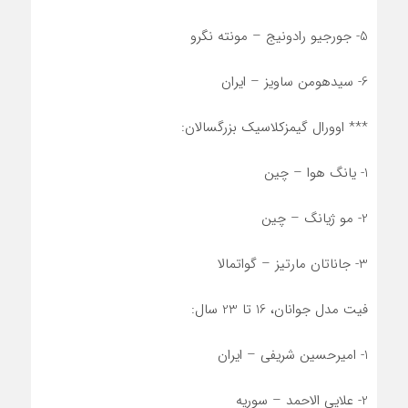
5- جورجیو رادونیج – مونته نگرو
6- سیدهومن ساویز – ایران
*** اوورال گیمزکلاسیک بزرگسالان:
1- یانگ هوا – چین
2- مو ژیانگ – چین
3- جاناتان مارتیز – گواتمالا
فیت مدل جوانان، 16 تا 23 سال:
1- امیرحسین شریفی – ایران
2- علایی الاحمد – سوریه