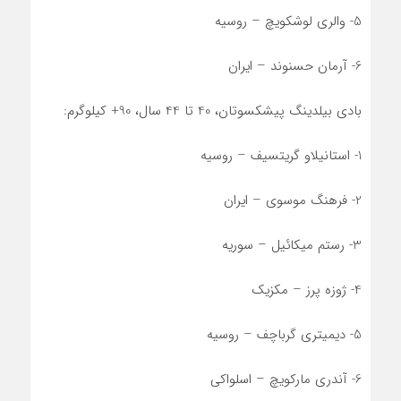
5- والری لوشکویچ – روسیه
6- آرمان حسنوند – ایران
بادی بیلدینگ پیشکسوتان، 40 تا 44 سال، 90+ کیلوگرم:
1- استانیلاو گریتسیف – روسیه
2- فرهنگ موسوی – ایران
3- رستم میکائیل – سوریه
4- ژوزه پرز – مکزیک
5- دیمیتری گرباچف – روسیه
6- آندری مارکویچ – اسلواکی