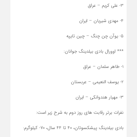
3- علی کریم – عراق
4- مهدی شیریان – ایران
5- یوآن چن چنگ – چین تایپه
*** اوورال بادی بیلدینگ جوانان:
1- طاهر سلمان – عراق
2- یوسف النعیمی – عربستان
3- مهیار هندوانکی – ایران
نفرات برتر رقابت های روز دوم به شرح زیر است:
بادی بیلدینگ پیشکسوتان، 40 تا 44 سال، 70- کیلوگرم: