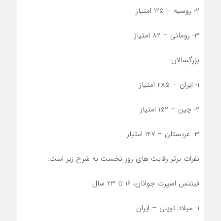
2- روسیه – 125 امتیاز
3- رومانی – 82 امتیاز
بزرگسالان:
1- ایران – 285 امتیاز
2- چین – 152 امتیاز
3- عربستان – 147 امتیاز
نفرات برتر رقابت های روز نخست به شرح زیر است:
فیتنس اسپرت جوانان، 16 تا 23 سال:
1- میلاد تویلی – ایران