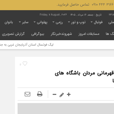
23:1
تاریخ :
جمعه, ۱۶ مرداد , ۱۴۰۵
Friday, 7 August , 2026
لی
فوتبال
توپ و تور
رزمی
پهلوانی
سایر
بانوان
گ ها
مسابقات امروز
شهروندخبرنگار
بیوگرافی
گزارش تصویری
لیگ فوتسال استان آذربایجان غربی به جنجال کشیده شد / ل
4
 قهرمانی مردان باشگاه های