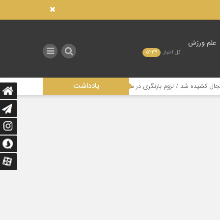
علم ورزش
کل اخبار
5239
یادداشت
زوم بازنگری در ساختار مدیریتی این رشته
تاثیر عدالت در توزیع امکانات صنع