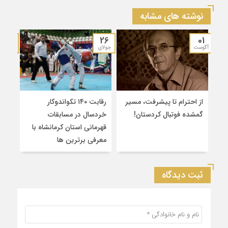
نوشته های مشابه
19
26
01
آگوست
جولای
جولای
از احترام تا پیشرفت، مسیر
رقابت ۱۴۰ تکواندوکار
قهرم
گمشده فوتبال کردستان!
خردسال در مسابقات
۲
قهرمانی استان کرمانشاه با
سین
معرفی برترین‌ ها
کشو
ثبت دیدگاه